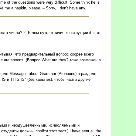
 the questions were very difficult. Some think he is
ve me a napkin, please. – Sorry, I don't have any.
ств числа? 2. В чем суть отличия конструкции it is от
 Учитывая, что предварительный вопрос скорее всего
se are spoons. (Вопрос What are they? тоже возможен в
зделе Messages about Grammar (Pronouns) в разделе
 IS и THIS IS" (без кавычек), чтобы найти другие
енными и неодушевленными, исчисляемыми и
студенты должны пройти этот тест.) I have sent all the