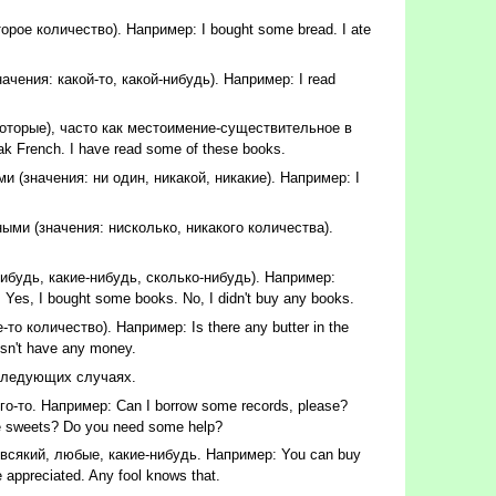
е количество). Например: I bought some bread. I ate
ния: какой-то, какой-нибудь). Например: I read
торые), часто как местоимение-существительное в
ak French. I have read some of these books.
значения: ни один, никакой, никакие). Например: I
и (значения: нисколько, никакого количества).
будь, какие-нибудь, сколько-нибудь). Например:
es, I bought some books. No, I didn't buy any books.
количество). Например: Is there any butter in the
sn't have any money.
следующих случаях.
-то. Например: Can I borrow some records, please?
e sweets? Do you need some help?
сякий, любые, какие-нибудь. Например: You can buy
e appreciated. Any fool knows that.