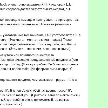
a book очень точно выразили К.Н. Качалова и Е.Е.
ычно сопровождается указательным жестом, а it
кий перевод с помощью пунктуации, то примерно так:
нонимы и не взаимозаменяемы. Основные различия в
е) – указательные местоимения. Они употребляются 1. в
urs. (Эта книга – моя, а та книга – ваша.) These
нкции существительного: This is my book, and that is
ooks. (Это / эти – мои книги, а те – ваши книги.)
мянутого или понятного из контекста
льные, обозначающие неодушевленные предметы (или
hip. It is big. (Я вижу корабль. Он большой.) I see a
d about it on the radio. (На фабрике была авария. Я
едставляет предмет, чем указывает предмет: It is a
): It is ten o'clock. (Сейчас десять часов.) It's
It is nice to meet you. (Приятно с вами познакомиться.)
льный, а второй не очень приемлемый; во всяком
. (Это – зима.)