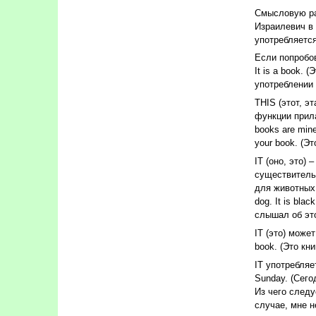
Смысловую раз
Израилевич в 
употребляется
Если попробов
It is a book.
употреблении 
THIS (этот, э
функции прила
books are mine
your book. (Эт
IT (оно, это)
существитель
для животных, 
dog. It is bla
слышал об это
IT (это) може
book. (Это книг
IT употребляет
Sunday. (Сегод
Из чего следу
случае, мне не