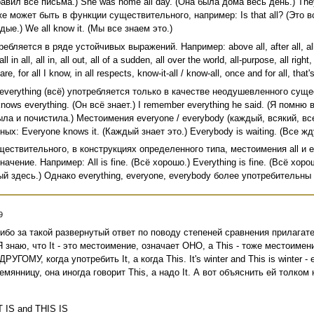
правил все письма.) She was home all day. (Она была дома весь день.) They a
же может быть в функции существительного, например: Is that all? (Это всё?)
ые.) We all know it. (Мы все знаем это.)
ебляется в ряде устойчивых выражений. Например: above all, after all, all alon
all in all, all in, all out, all of a sudden, all over the world, all-purpose, all righ
 care, for all I know, in all respects, know-it-all / know-all, once and for all, that'
verything (всё) употребляется только в качестве неодушевленного существ
nows everything. (Он всё знает.) I remember everything he said. (Я помню 
ла и почистила.) Местоимения everyone / everybody (каждый, всякий, в
х: Everyone knows it. (Каждый знает это.) Everybody is waiting. (Все жд
ествительного, в конструкциях определенного типа, местоимения all и ev
начение. Например: All is fine. (Всё хорошо.) Everything is fine. (Всё хорош
ый здесь.) Однако everything, everyone, everybody более употребительны 
9
бо за такой развернутый ответ по поводу степеней сравнения прилагат
 знаю, что It - это местоимение, означает ОНО, а This - тоже местоимен
ГОМУ, когда употребить It, а когда This. It's winter and This is winter 
мянницу, она иногда говорит This, а надо It. А вот объяснить ей толком 
T IS and THIS IS