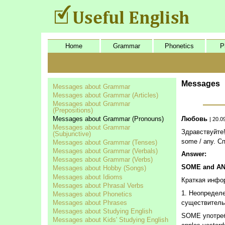
Home
Grammar
Phonetics
P
Messages
Messages about Grammar
Messages about Grammar (Articles)
Messages about Grammar
(Prepositions)
Любовь
Messages about Grammar (Pronouns)
| 20.0
Messages about Grammar
Здравствуйте!
(Subjunctive)
some / any. С
Messages about Grammar (Tenses)
Messages about Grammar (Verbals)
Answer:
Messages about Grammar (Verbs)
SOME and A
Messages about Hobby (Songs)
Messages about Idioms
Краткая инфо
Messages about Phrasal Verbs
1. Неопределе
Messages about Phonetics
Messages about Phrases
существитель
Messages about Studying English
SOME употребл
Messages about Kids' Studying English