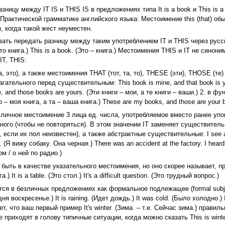
ницу между IT IS и THIS IS в предложениях типа It is a book и This is 
Практической грамматике английского языка: Местоимение this (that) об
, когда такой жест неуместен.
ать передать разницу между таким употреблением IT и THIS через русс
 (Это книга.) This is a book. (Это – книга.) Местоимения THIS и IT не си
IT, THIS:
та, это), а также местоимения THAT (тот, та, то), THESE (эти), THOSE (т
гательного перед существительным: This book is mine, and that book is yo
, and those books are yours. (Эти книги – мои, а те книги – ваши.) 2. в фу
о – моя книга, а та – ваша книга.) These are my books, and those are your b
 – личное местоимение 3 лица ед. числа, употребляемое вместо ранее упо
ного (чтобы не повторяться). В этом значении IT заменяет существите
если их пол неизвестен), а также абстрактные существительные: I see a s
ck. (Я вижу собаку. Она черная.) There was an accident at the factory. I hear
м / о ней по радио.)
т быть в качестве указательного местоимения, но оно скорее называет, пр
а.) It is a table. (Это стол.) It's a difficult question. (Это трудный вопрос.)
ся в безличных предложениях как формальное подлежащее (formal subject It
ня воскресенье.) It is raining. (Идет дождь.) It was cold. (Было холодно.) 
ет, что ваш первый пример It's winter. (Зима. – т.е. Сейчас зима.) прави
 приходят в голову типичные ситуации, когда можно сказать This is winter