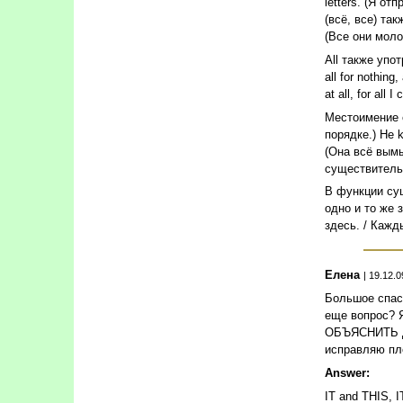
letters. (Я от
(всё, все) так
(Все они молод
All также употр
all for nothing, 
at all, for all I
Местоимение e
порядке.) He k
(Она всё вымы
существительны
В функции сущ
одно и то же з
здесь. / Кажд
Елена
| 19.12.0
Большое спаси
еще вопрос? Я
ОБЪЯСНИТЬ ДРУ
исправляю пле
Answer:
IT and THIS, I