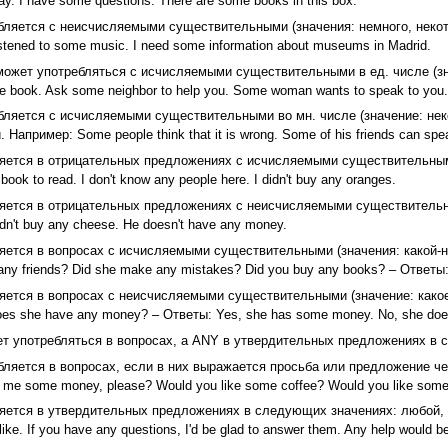
ay. I have some questions. There are some books in this box.
яется с неисчисляемыми существительными (значения: немного, некоторо
istened to some music. I need some information about museums in Madrid.
жет употребляться с исчисляемыми существительными в ед. числе (значе
me book. Ask some neighbor to help you. Some woman wants to speak to you.
ляется с исчисляемыми существительными во мн. числе (значение: неко
 Например: Some people think that it is wrong. Some of his friends can spe
ется в отрицательных предложениях с исчисляемыми существительными (
book to read. I don't know any people here. I didn't buy any oranges.
яется в отрицательных предложениях с неисчисляемыми существительным
dn't buy any cheese. He doesn't have any money.
ется в вопросах с исчисляемыми существительными (значения: какой-ни
ny friends? Did she make any mistakes? Did you buy any books? – Ответы: Y
ется в вопросах с неисчисляемыми существительными (значение: какое-то 
 Does she have any money? – Ответы: Yes, she has some money. No, she doe
т употребляться в вопросах, а ANY в утвердительных предложениях в 
яется в вопросах, если в них выражается просьба или предложение чего
d me some money, please? Would you like some coffee? Would you like som
яется в утвердительных предложениях в следующих значениях: любой, в
like. If you have any questions, I'd be glad to answer them. Any help would b