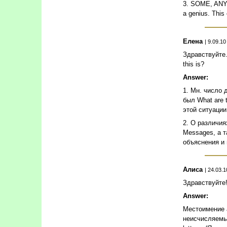
3. SOME, ANY 
a genius. This 
Елена
| 9.09.10
Здравствуйте.
this is?
Answer:
1. Мн. число 
был What are 
этой ситуации
2. О различия
Messages, а т
объяснения и
Алиса
| 24.03.1
Здравствуйте!
Answer:
Местоимение a
неисчисляемым