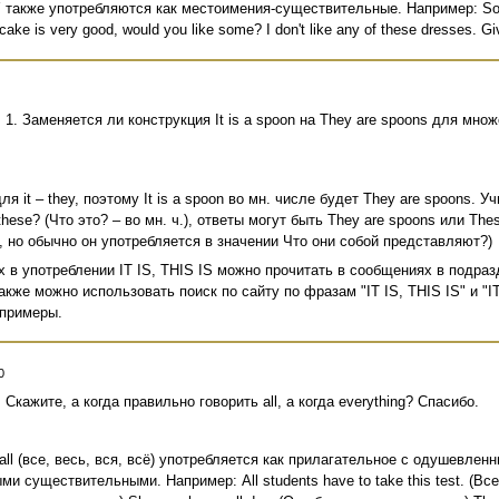
также употребляются как местоимения-существительные. Например: Some of
cake is very good, would you like some? I don't like any of these dresses. Gi
 1. Заменяется ли конструкция It is a spoon на They are spoons для множе
для it – they, поэтому It is a spoon во мн. числе будет They are spoons.
these? (Что это? – во мн. ч.), ответы могут быть They are spoons или The
, но обычно он употребляется в значении Что они собой представляют?)
х в употреблении IT IS, THIS IS можно прочитать в сообщениях в подра
акже можно использовать поиск по сайту по фразам "IT IS, THIS IS" и "IT
 примеры.
0
 Скажите, а когда правильно говорить all, а когда everything? Спасибо.
ll (все, весь, вся, всё) употребляется как прилагательное с одушевл
и существительными. Например: All students have to take this test. (Все 