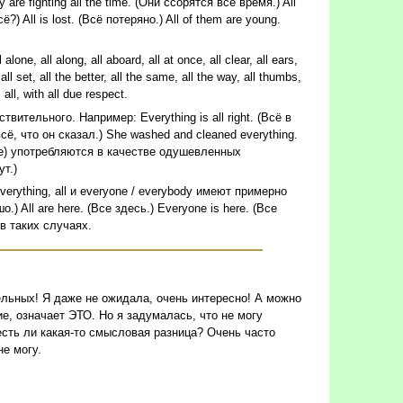
re fighting all the time. (Они ссорятся всё время.) All
 All is lost. (Всё потеряно.) All of them are young.
e, all along, all aboard, all at once, all clear, all ears,
t, all set, all the better, all the same, all the way, all thumbs,
s all, with all due respect.
ительного. Например: Everything is all right. (Всё в
всё, что он сказал.) She washed and cleaned everything.
се) употребляются в качестве одушевленных
ут.)
erything, all и everyone / everybody имеют примерно
о.) All are here. (Все здесь.) Everyone is here. (Все
в таких случаях.
ельных! Я даже не ожидала, очень интересно! А можно
ие, означает ЭТО. Но я задумалась, что не могу
- есть ли какая-то смысловая разница? Очень часто
не могу.