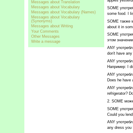
apples yesterd
Messages about Translation
Messages about Vocabulary
SOME употребл
Messages about Vocabulary (Names)
some food. I l
Messages about Vocabulary
(Synonyms)
SOME также мо
Messages about Writing
about it in so
Your Comments
SOME употреб
Other Messages
этом значении.
Write a message
ANY употребля
don't have any 
ANY употребл
Например: I di
ANY употребля
Does he have a
ANY употребля
refrigerator?
2. SOME може
SOME употребл
Could you len
ANY употребл
any dress you 