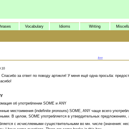
hrases
Vocabulary
Idioms
Writing
Miscell
‹—
9.10
 Спасибо за ответ по поводу артикля! У меня ещё одна просьба: предо
пасибо!
NY
рмация об употреблении SOME и ANY
нные местоимения (indefinite pronouns) SOME, ANY чаще всего употреб
ными. В целом, SOME употребляется в утвердительных предложениях, 
яется с исчисляемыми существительными во мн. числе (значения: нескол