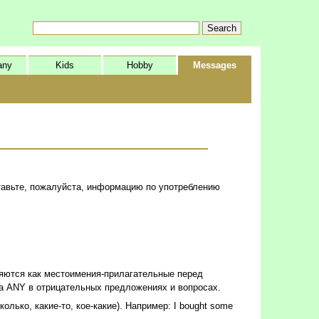
any
Kids
Hobby
Messages
ставьте, пожалуйста, информацию по употреблению
ляются как местоимения-прилагательные перед
а ANY в отрицательных предложениях и вопросах.
ько, какие-то, кое-какие). Например: I bought some