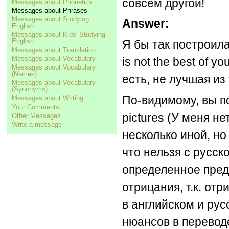
совсем другой!
Messages about Phonetics
Messages about Phrases
Messages about Studying
Answer:
English
Messages about Kids' Studying
English
Я бы так построила 
Messages about Translation
Messages about Vocabulary
is not the best of 
Messages about Vocabulary
(Names)
есть, не лучшая из
Messages about Vocabulary
(Synonyms)
По-видимому, вы пос
Messages about Writing
Your Comments
pictures (У меня н
Other Messages
Write a message
несколько иной, но
что нельзя с русск
определенное пред
отрицания, т.к. от
в английском и рус
нюансов в переводе