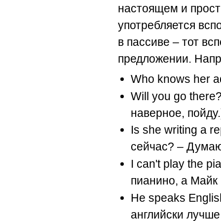
настоящем и прос
употребляется вспо
в пассиве – тот вс
предложении. Нап
Who knows her ad
Will you go there?
наверное, пойду.
Is she writing a r
сейчас? – Думаю,
I can't play the 
пианино, а Майк 
He speaks English
английски лучше,