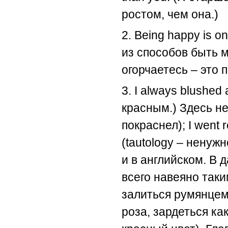
ростом, чем она.)
2. Being happy is o
из способов быть м
огорчаетесь – это 
3. I always blushed
красным.) Здесь не
покраснел); I went 
(tautology – ненуж
и в английском. В 
всего навеяно таки
залиться румянцем )
роза, зардеться как