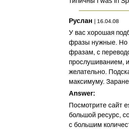
типичны I was in Spa
Руслан
| 16.04.08
У вас хорошая подб
фразы нужные. Но 
фразам, с переводо
прослушиванием, и
желательно. Подска
максимуму. Заране
Answer:
Посмотрите сайт es
большой ресурс, со
с большим количес