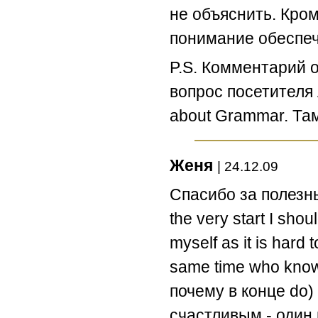
не объяснить. Кром
понимание обеспеч
P.S. Комментарий 
вопрос посетителя 
about Grammar. Та
Женя
| 24.12.09
Спасибо за полезн
the very start I shou
myself as it is hard 
same time who knows
почему в конце do) 
счастливым - один 